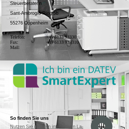
Steuerberaterin
Sant-Ambrogio-Ring 5b
55276 Oppenheim
Telefon:
+49 6133 93330
Fax:
+49 6133 933310
Mail:
info@stbmayer.de
So finden Sie uns
Nutzen Sie unseren interaktiven La­