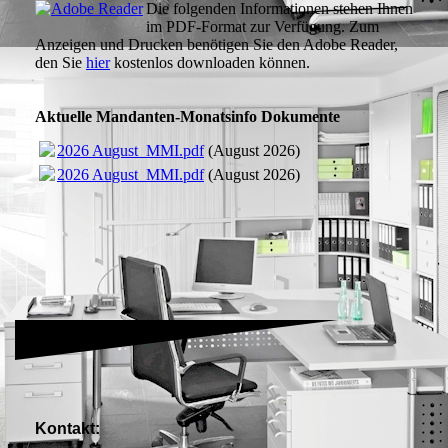
Die folgenden Informationen stehen Ihnen
im PDF-Format zur Verfügung. Zum
Anzeigen und Drucken benötigen Sie den Adobe Reader,
den Sie
hier
kostenlos downloaden können.
Aktuelle Mandanten-Monatsinfo Dokumente
2026 August_MMI.pdf
(August 2026)
2026 August_MMI.pdf
(August 2026)
Kontakt: