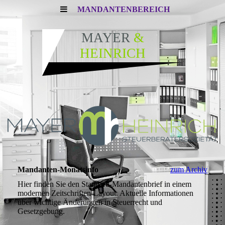
MANDANTENBEREICH
MAYER
&
HEINRICH
Mandanten-Monatsinfo
zum Archiv
Hier finden Sie den Standard-Mandantenbrief in einem
modernen Zeitschriften-Layout. Aktuelle Informationen
über wichtige Änderungen in Steuerrecht und
Gesetzgebung.