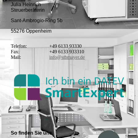
Julia Heinrich
Steuerberaterin
Sant-Ambrogio-Ring 5b
55276 Oppenheim
Telefon:
+49 6133 93330
Fax:
+49 6133 933310
Mail:
info@stbmayer.de
So finden Sie uns